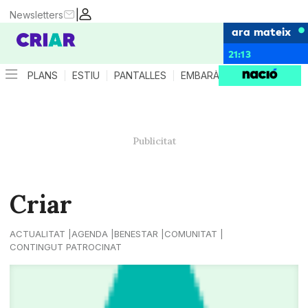
|
Newsletters
ara mateix
21:13
PLANS
ESTIU
PANTALLES
EMBARÀS
CRIANÇA
ES
Criar
ACTUALITAT
AGENDA
BENESTAR
COMUNITAT
CONTINGUT PATROCINAT