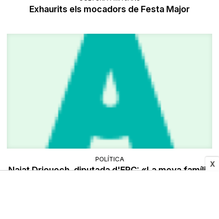
Exhaurits els mocadors de Festa Major
POLÍTICA
X
Najat Driouech, diputada d'ERC: «La meva família
i els meus amics tenen por»