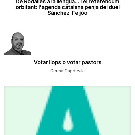
De Rodalies a la llengua... i el referèndum
orbitant: l'agenda catalana penja del duel
Sánchez-Feijóo
Votar llops o votar pastors
Germà Capdevila