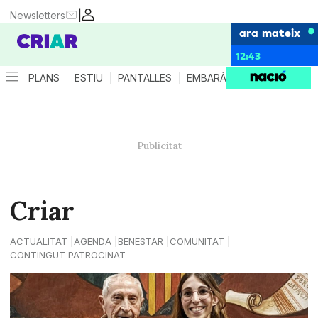
|
Newsletters
ara mateix
12:43
PLANS
ESTIU
PANTALLES
EMBARÀS
CRIANÇA
ES
Criar
ACTUALITAT
AGENDA
BENESTAR
COMUNITAT
CONTINGUT PATROCINAT