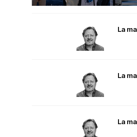
La ma
La ma
La ma