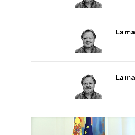
La ma
La ma