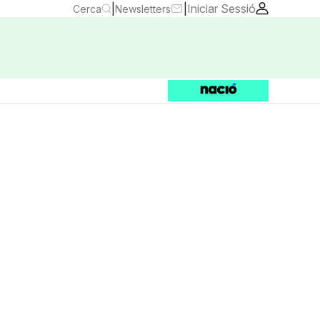
|
|
Iniciar Sessió
Cerca
Newsletters