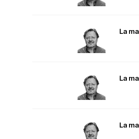
La ma
La ma
La ma