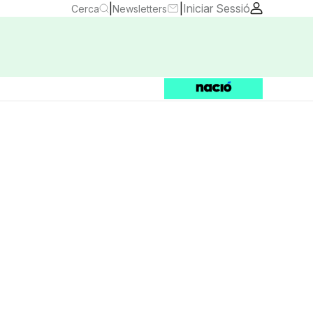
|
|
Iniciar Sessió
Cerca
Newsletters