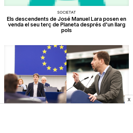
SOCIETAT
Els descendents de José Manuel Lara posen en
venda el seu terç de Planeta després d'un llarg
pols
X
POLÍTICA
L'«Escolta Europa» del PP amb l'amnistia se li