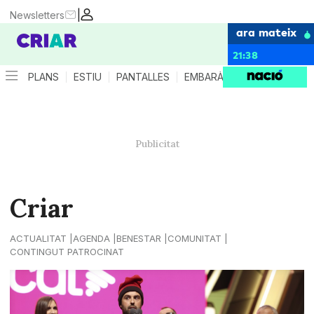
|
Newsletters
ara mateix
21:38
PLANS
ESTIU
PANTALLES
EMBARÀS
CRIANÇA
ES
Criar
ACTUALITAT
AGENDA
BENESTAR
COMUNITAT
CONTINGUT PATROCINAT