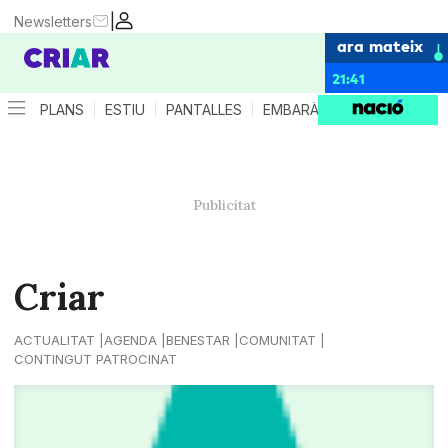
|
Newsletters
ara mateix
21:41
PLANS
ESTIU
PANTALLES
EMBARÀS
CRIANÇA
ES
Criar
ACTUALITAT
AGENDA
BENESTAR
COMUNITAT
CONTINGUT PATROCINAT