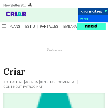
|
Newsletters
ara mateix
21:13
PLANS
ESTIU
PANTALLES
EMBARÀS
CRIANÇA
ES
Criar
ACTUALITAT
AGENDA
BENESTAR
COMUNITAT
CONTINGUT PATROCINAT