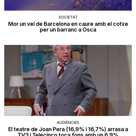
SOCIETAT
Mor un veí de Barcelona en caure amb el cotxe
per un barranc a Osca
AUDIÈNCIES
El teatre de Joan Pera (16,9% i 16,7%) arrasa a
TV3 i Telecinco toca fons amb un 6,9%