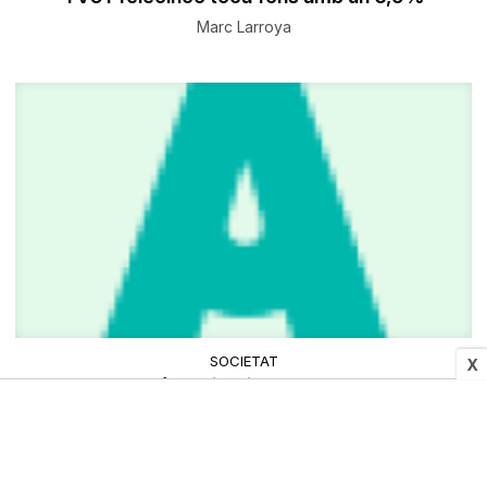
Marc Larroya
SOCIETAT
X
El Cap d'Any més solidari de Tarragona: torrons i
sopar per a una vintena de sensesostre