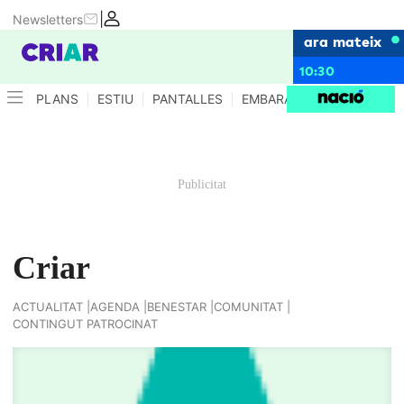
|
Newsletters
ara mateix
10:30
PLANS
ESTIU
PANTALLES
EMBARÀS
CRIANÇA
E
Criar
ACTUALITAT
AGENDA
BENESTAR
COMUNITAT
CONTINGUT PATROCINAT