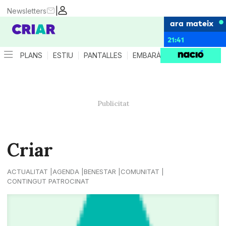
|
Newsletters
ara mateix
21:41
PLANS
ESTIU
PANTALLES
EMBARÀS
CRIANÇA
ES
Criar
ACTUALITAT
AGENDA
BENESTAR
COMUNITAT
CONTINGUT PATROCINAT