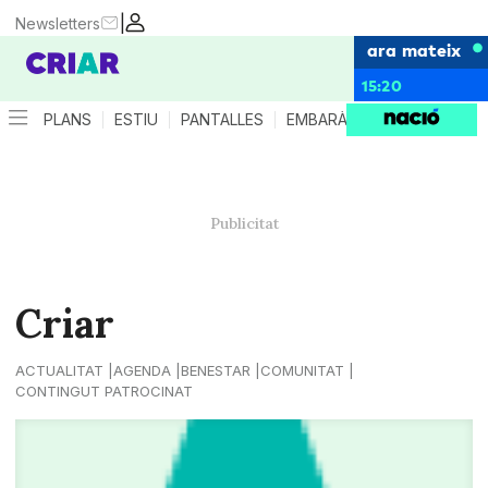
|
Newsletters
ara mateix
15:20
PLANS
ESTIU
PANTALLES
EMBARÀS
CRIANÇA
ES
Criar
ACTUALITAT
AGENDA
BENESTAR
COMUNITAT
CONTINGUT PATROCINAT