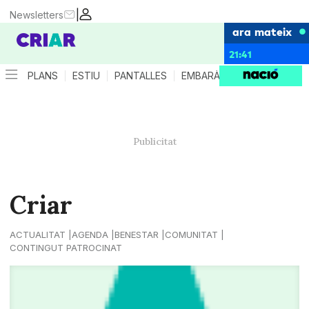
|
Newsletters
ara mateix
21:41
PLANS
ESTIU
PANTALLES
EMBARÀS
CRIANÇA
ES
Criar
ACTUALITAT
AGENDA
BENESTAR
COMUNITAT
CONTINGUT PATROCINAT