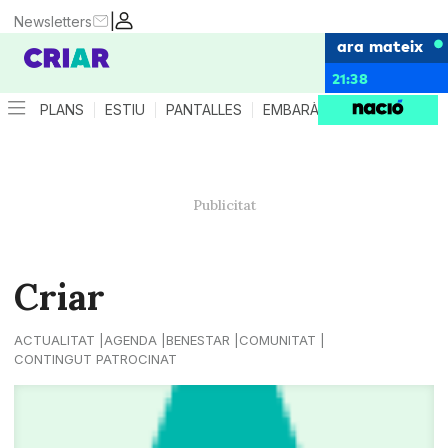
|
Newsletters
ara mateix
21:38
PLANS
ESTIU
PANTALLES
EMBARÀS
CRIANÇA
ES
Criar
ACTUALITAT
AGENDA
BENESTAR
COMUNITAT
CONTINGUT PATROCINAT