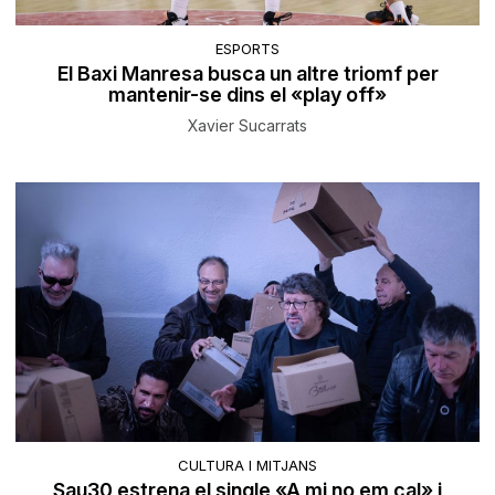
ESPORTS
El Baxi Manresa busca un altre triomf per
mantenir-se dins el «play off»
Xavier Sucarrats
CULTURA I MITJANS
Sau30 estrena el single «A mi no em cal» i