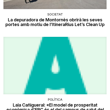
SOCIETAT
La depuradora de Montornès obrirà les seves
portes amb motiu de l’ItineraRius Let’s Clean Up
POLÍTICA
Laia Cañigueral: «El model de prosperitat
econòmica d'ERC és el del campus de salut del