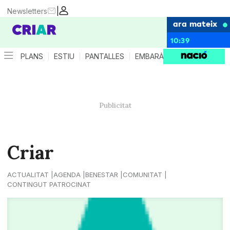
|
Newsletters
ara mateix
10:39
PLANS
ESTIU
PANTALLES
EMBARÀS
CRIANÇA
ES
Criar
ACTUALITAT
AGENDA
BENESTAR
COMUNITAT
CONTINGUT PATROCINAT