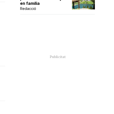
en família
Redacció