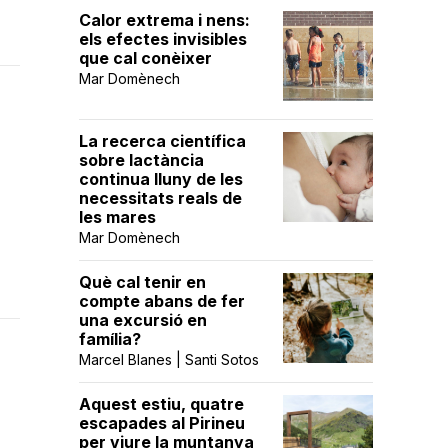
Calor extrema i nens:
els efectes invisibles
que cal conèixer
Mar Domènech
La recerca científica
sobre lactància
continua lluny de les
necessitats reals de
les mares
Mar Domènech
Què cal tenir en
compte abans de fer
una excursió en
família?
Marcel Blanes | Santi Sotos
Aquest estiu, quatre
escapades al Pirineu
per viure la muntanya