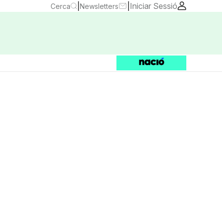
|
|
Iniciar Sessió
Cerca
Newsletters