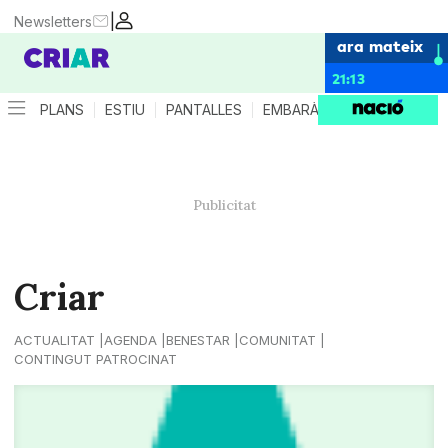
|
Newsletters
ara mateix
21:13
PLANS
ESTIU
PANTALLES
EMBARÀS
CRIANÇA
ES
Criar
ACTUALITAT
AGENDA
BENESTAR
COMUNITAT
CONTINGUT PATROCINAT