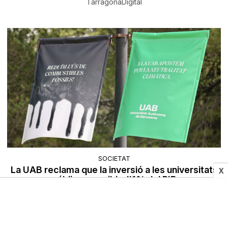
TarragonaDigital
SOCIETAT
La UAB reclama que la inversió a les universitats
X
públiques arribi a l'1% del PIB