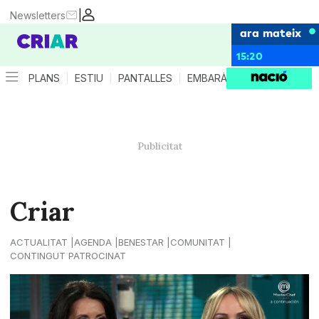
|
Newsletters
ara mateix
15:20
PLANS
ESTIU
PANTALLES
EMBARÀS
CRIANÇA
ES
Criar
ACTUALITAT
AGENDA
BENESTAR
COMUNITAT
CONTINGUT PATROCINAT