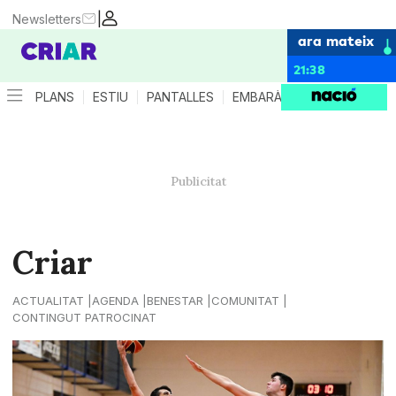
|
Newsletters
ara mateix
21:38
PLANS
ESTIU
PANTALLES
EMBARÀS
CRIANÇA
ES
Criar
ACTUALITAT
AGENDA
BENESTAR
COMUNITAT
CONTINGUT PATROCINAT