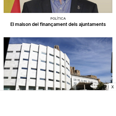
POLÍTICA
El malson del finançament dels ajuntaments
X
SUCCESSOS
Fiscalia sol·licita més de nou anys de presó per
temptativa d'homicidi a Castellserà