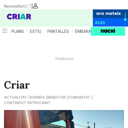
|
Newsletters
ara mateix
21:23
PLANS
ESTIU
PANTALLES
EMBARÀS
CRIANÇA
ES
Criar
ACTUALITAT
AGENDA
BENESTAR
COMUNITAT
CONTINGUT PATROCINAT