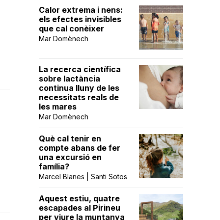
Calor extrema i nens:
els efectes invisibles
que cal conèixer
Mar Domènech
La recerca científica
sobre lactància
continua lluny de les
necessitats reals de
les mares
Mar Domènech
Què cal tenir en
compte abans de fer
una excursió en
família?
Marcel Blanes | Santi Sotos
Aquest estiu, quatre
escapades al Pirineu
per viure la muntanya