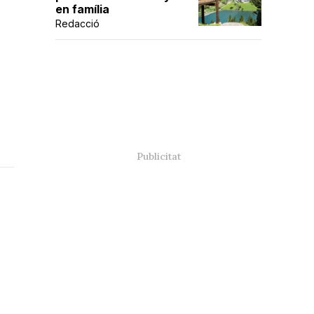
en família
Redacció