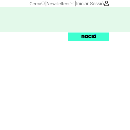
|
|
Iniciar Sessió
Cerca
Newsletters