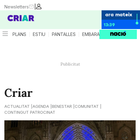
|
Newsletters
ara mateix
13:39
PLANS
ESTIU
PANTALLES
EMBARÀS
CRIANÇA
ES
Criar
ACTUALITAT
AGENDA
BENESTAR
COMUNITAT
CONTINGUT PATROCINAT