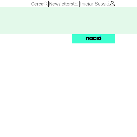
|
|
Iniciar Sessió
Cerca
Newsletters