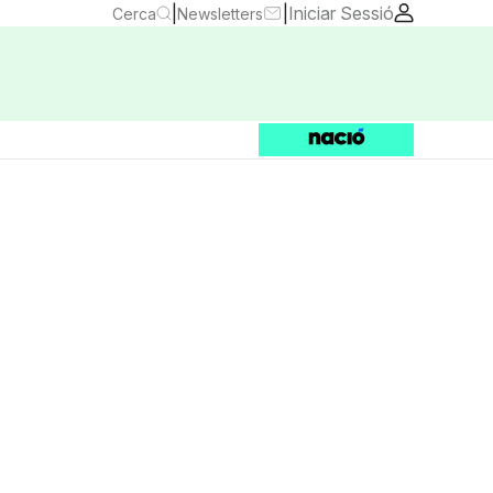
|
|
Iniciar Sessió
Cerca
Newsletters