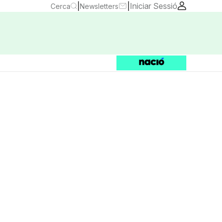
|
|
Iniciar Sessió
Cerca
Newsletters