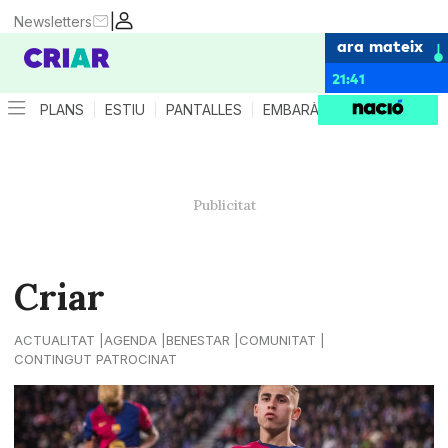
|
Newsletters
ara mateix
21:41
PLANS
ESTIU
PANTALLES
EMBARÀS
CRIANÇA
ES
Criar
ACTUALITAT
AGENDA
BENESTAR
COMUNITAT
CONTINGUT PATROCINAT