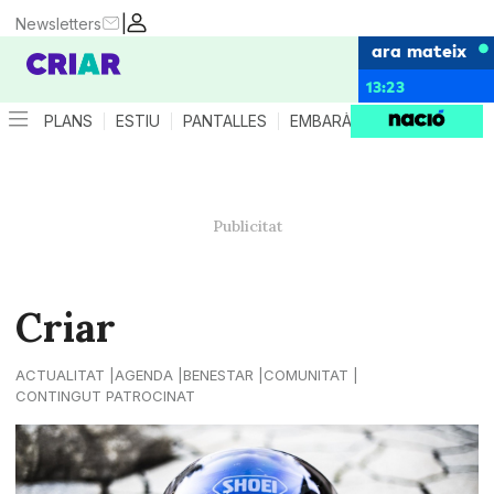
|
Newsletters
ara mateix
13:23
PLANS
ESTIU
PANTALLES
EMBARÀS
CRIANÇA
ES
Criar
ACTUALITAT
AGENDA
BENESTAR
COMUNITAT
CONTINGUT PATROCINAT