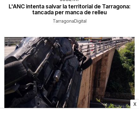
L'ANC intenta salvar la territorial de Tarragona:
tancada per manca de relleu
TarragonaDigital
X
SUCCESSOS
Fugida, accident i detenció: tres homes acaben
penjats d'un pont a la C-55 després d'un robatori
a Manresa