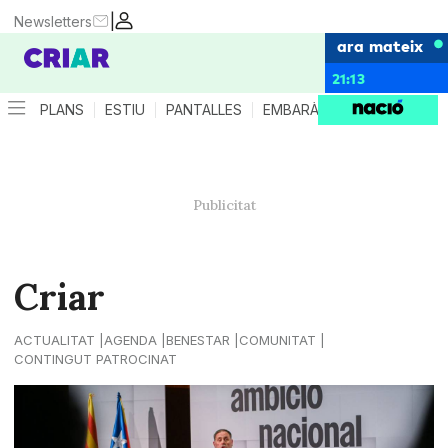
|
Newsletters
ara mateix
21:13
PLANS
ESTIU
PANTALLES
EMBARÀS
CRIANÇA
ES
Criar
ACTUALITAT
AGENDA
BENESTAR
COMUNITAT
CONTINGUT PATROCINAT