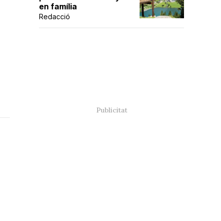
en família
Redacció
a