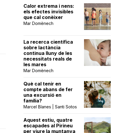
Calor extrema i nens:
els efectes invisibles
que cal conèixer
Mar Domènech
La recerca científica
sobre lactància
continua lluny de les
necessitats reals de
les mares
Mar Domènech
Què cal tenir en
compte abans de fer
una excursió en
família?
Marcel Blanes | Santi Sotos
Aquest estiu, quatre
escapades al Pirineu
per viure la muntanya