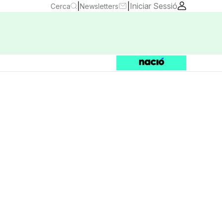
|
|
Iniciar Sessió
Cerca
Newsletters