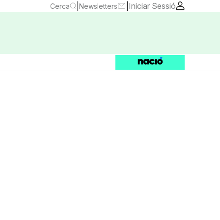
|
|
Iniciar Sessió
Cerca
Newsletters