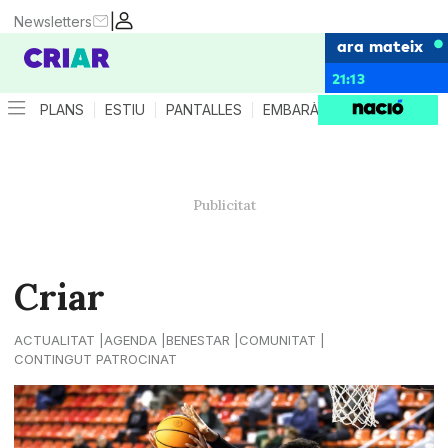
|
Newsletters
ara mateix
21:13
PLANS
ESTIU
PANTALLES
EMBARÀS
CRIANÇA
ES
Criar
ACTUALITAT
AGENDA
BENESTAR
COMUNITAT
CONTINGUT PATROCINAT