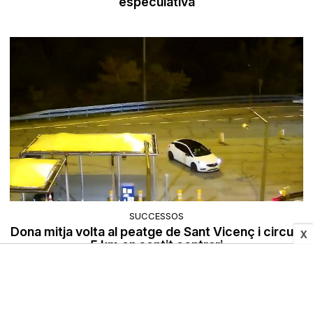
especulativa
SUCCESSOS
Dona mitja volta al peatge de Sant Vicenç i circula
X
5 km en sentit contrari