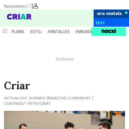
|
Newsletters
ara mateix
12:11
PLANS
ESTIU
PANTALLES
EMBARÀS
CRIANÇA
ES
Criar
ACTUALITAT
AGENDA
BENESTAR
COMUNITAT
CONTINGUT PATROCINAT