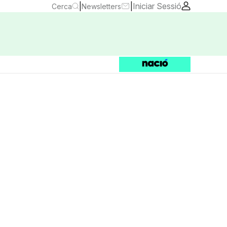
|
|
Iniciar Sessió
Cerca
Newsletters