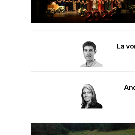
La vo
And