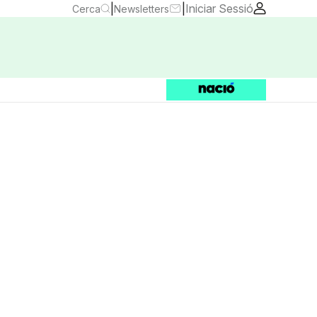
|
|
Iniciar Sessió
Cerca
Newsletters