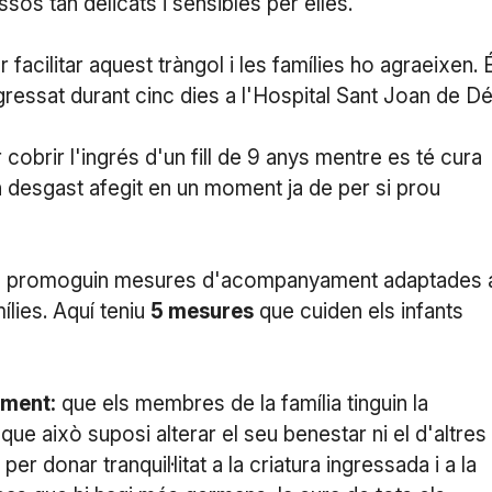
os tan delicats i sensibles per elles.
facilitar aquest tràngol i les famílies ho agraeixen. 
ingressat durant cinc dies a l'Hospital Sant Joan de Dé
cobrir l'ingrés d'un fill de 9 anys mentre es té cura
 desgast afegit en un moment ja de per si prou
e es promoguin mesures d'acompanyament adaptades 
ílies. Aquí teniu
5 mesures
que cuiden els infants
ament:
que els membres de la família tinguin la
que això suposi alterar el seu benestar ni el d'altres
r donar tranquil·litat a la criatura ingressada i a la