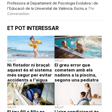
Professora al Departament de Psicologia Evolutiva i de
l'Educació de la Universitat de València. Escriu a
The
Conversation
.
ET POT INTERESSAR
SALUT
SALUT
Ni flotador ni braçal:
El greu error que
aquest és el sistema
cometem amb els
més segur per evitar
nadons a la piscina,
accidents a l'aigua
segons una pediatra
SALUT
SALUT
El teu fill o filla es
L'aire condicionat és