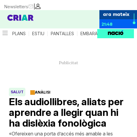
|
Newsletters
ara mateix
21:48
PLANS
ESTIU
PANTALLES
EMBARÀS
CRIANÇA
ES
SALUT
ANÀLISI
Els audiollibres, aliats per
aprendre a llegir quan hi
ha dislèxia fonològica
«Ofereixen una porta d’accés més amable a les