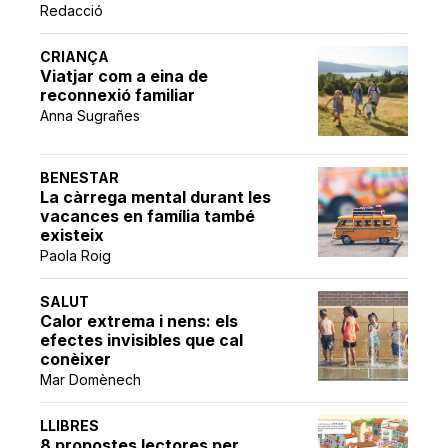
Redacció
CRIANÇA
Viatjar com a eina de
reconnexió familiar
Anna Sugrañes
BENESTAR
La càrrega mental durant les
vacances en família també
existeix
Paola Roig
SALUT
Calor extrema i nens: els
efectes invisibles que cal
conèixer
Mar Domènech
LLIBRES
8 propostes lectores per