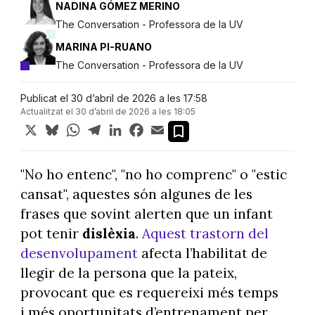
NADINA GÓMEZ MERINO
The Conversation - Professora de la UV
MARINA PI-RUANO
The Conversation - Professora de la UV
Publicat el 30 d’abril de 2026 a les 17:58
Actualitzat el 30 d’abril de 2026 a les 18:05
X
Bluesky
WhatsApp
Telegram
LinkedIn
Facebook
Email
"No ho entenc", "no ho comprenc" o "estic
cansat", aquestes són algunes de les
frases que sovint alerten que un infant
pot tenir
dislèxia
.
Aquest trastorn del
desenvolupament
afecta l’habilitat de
llegir de la persona que la pateix,
provocant que es requereixi més temps
i més oportunitats d’entrenament per