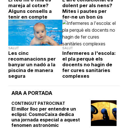
mareja al cotxe?
dolent per als nens?
Alguns consells a
Mites i pautes per
tenir en compte
fer-ne un bon ús
SALUT
SALUT
Les cinc
Infermeres a l'escola:
recomanacions per
el pla perquè els
banyar un nadó a la
docents no hagin de
piscina de manera
fer cures sanitàries
segura
complexes
ARA A PORTADA
CONTINGUT PATROCINAT
El millor lloc per entendre un
eclipsi: CosmoCaixa dedica
una jornada especial a aquest
fenomen astronòmic