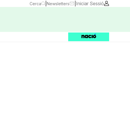
|
|
Iniciar Sessió
Cerca
Newsletters