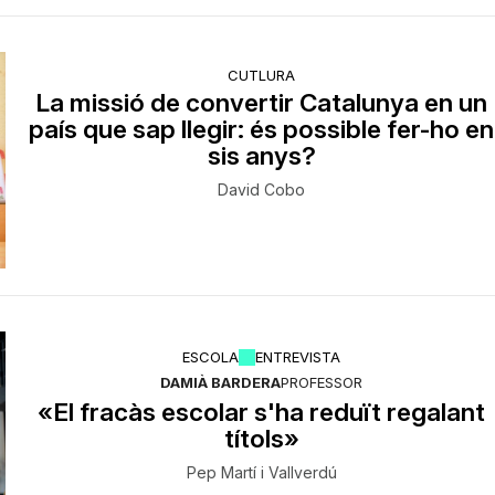
CUTLURA
La missió de convertir Catalunya en un
país que sap llegir: és possible fer-ho en
sis anys?
David Cobo
ESCOLA
ENTREVISTA
DAMIÀ BARDERA
PROFESSOR
«El fracàs escolar s'ha reduït regalant
títols»
Pep Martí i Vallverdú