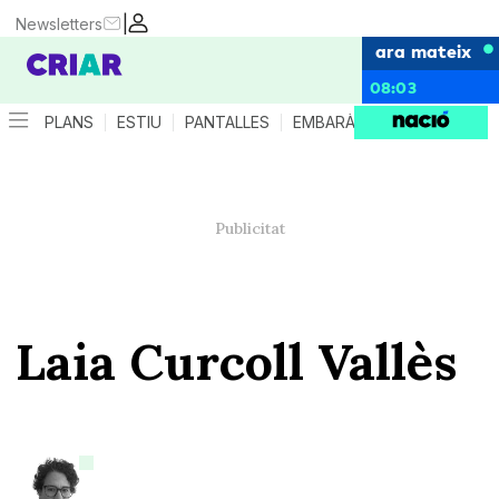
|
Newsletters
ara mateix
08:03
PLANS
ESTIU
PANTALLES
EMBARÀS
CRIANÇA
ES
Laia Curcoll Vallès