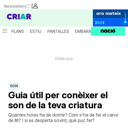
|
Newsletters
ara mateix
21:13
PLANS
ESTIU
PANTALLES
EMBARÀS
CRIANÇA
ES
SON
Guia útil per conèixer el
son de la teva criatura
Quantes hores ha de dormir? Com s'ha de fer el canvi
de llit? I si es desperta sovint, què puc fer?