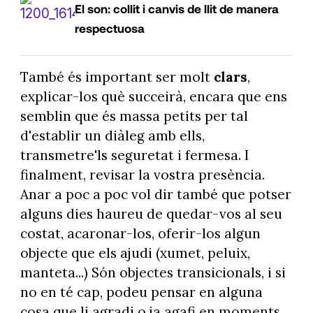
El son: collit i canvis de llit de manera
respectuosa
També és important ser molt
clars
,
explicar-los què succeirà, encara que ens
semblin que és massa petits per tal
d'establir un diàleg amb ells,
transmetre'ls seguretat i fermesa. I
finalment, revisar la vostra presència.
Anar a poc a poc vol dir també que potser
alguns dies haureu de quedar-vos al seu
costat, acaronar-los, oferir-los algun
objecte que els ajudi (xumet, peluix,
manteta...) Són objectes transicionals, i si
no en té cap, podeu pensar en alguna
cosa que li agradi o ja agafi en moments