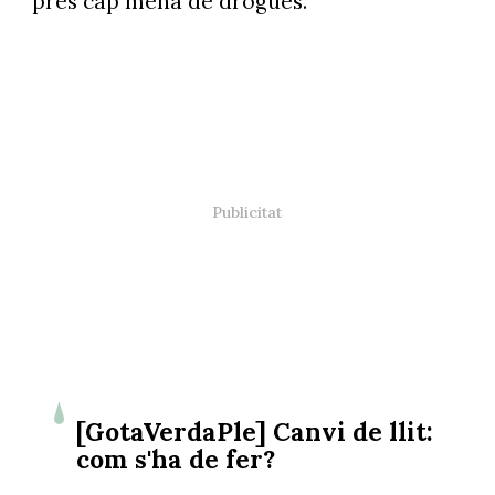
pres cap mena de drogues.
[GotaVerdaPle] Canvi de llit:
com s'ha de fer?