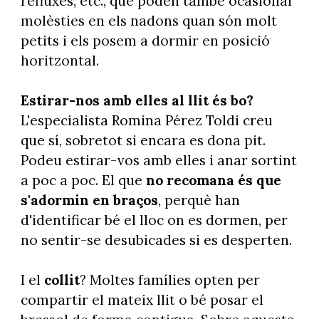
refluxes, etc., que poden també ocasionar
molèsties en els nadons quan són molt
petits i els posem a dormir en posició
horitzontal.
Estirar-nos amb elles al llit és bo?
L'especialista Romina Pérez Toldi creu
que sí, sobretot si encara es dona pit.
Podeu estirar-vos amb elles i anar sortint
a poc a poc. El que
no recomana és que
s'adormin en braços
, perquè han
d'identificar bé el lloc on es dormen, per
no sentir-se desubicades si es desperten.
I el
collit
? Moltes famílies opten per
compartir el mateix llit o bé posar el