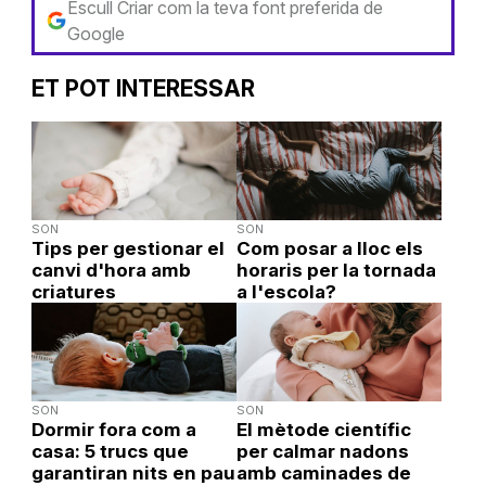
Escull Criar com la teva font preferida de
Google
ET POT INTERESSAR
SON
SON
Tips per gestionar el
Com posar a lloc els
canvi d'hora amb
horaris per la tornada
criatures
a l'escola?
SON
SON
Dormir fora com a
El mètode científic
casa: 5 trucs que
per calmar nadons
garantiran nits en pau
amb caminades de