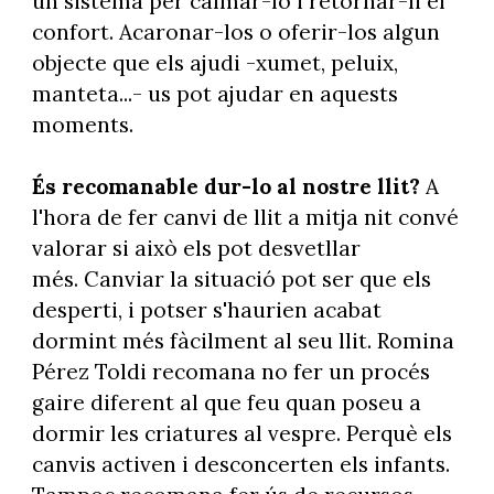
un sistema per calmar-lo i retornar-li el
confort. Acaronar-los o oferir-los algun
objecte que els ajudi -xumet, peluix,
manteta...- us pot ajudar en aquests
moments.
És recomanable dur-lo al nostre llit?
A
l'hora de fer canvi de llit a mitja nit convé
valorar si això els pot desvetllar
més. Canviar la situació pot ser que els
desperti, i potser s'haurien acabat
dormint més fàcilment al seu llit. Romina
Pérez Toldi recomana no fer un procés
gaire diferent al que feu quan poseu a
dormir les criatures al vespre. Perquè els
canvis activen i desconcerten els infants.