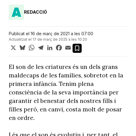
REDACCIÓ
Publicat el 16 de març de 2021 a les 07:00
Actualitzat el 17 de març de 2025 a les 10:20
X
Bluesky
WhatsApp
Telegram
LinkedIn
Facebook
Email
El son de les criatures és un dels grans
maldecaps de les famílies, sobretot en la
primera infància. Tenim plena
consciència de la seva importància per
garantir el benestar dels nostres fills i
filles però, en canvi, costa molt de posar
en ordre.
I és que el son és evolutiu i, per tant, el