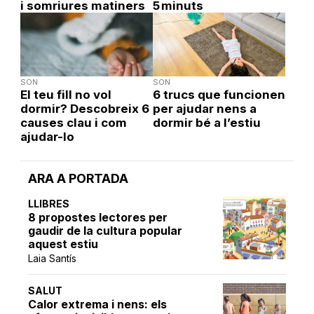
i somriures matiners
5 minuts
SON
SON
El teu fill no vol
6 trucs que funcionen
dormir? Descobreix 6
per ajudar nens a
causes clau i com
dormir bé a l’estiu
ajudar-lo
ARA A PORTADA
LLIBRES
8 propostes lectores per
gaudir de la cultura popular
aquest estiu
Laia Santís
SALUT
Calor extrema i nens: els