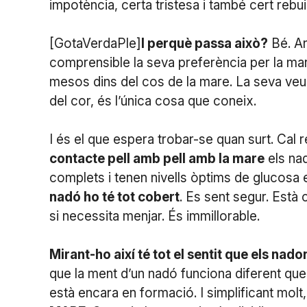
impotència, certa tristesa i també cert rebui
[GotaVerdaPle]
I perquè passa això?
Bé. An
comprensible la seva preferència per la ma
mesos dins del cos de la mare. La seva veu,
del cor, és l’única cosa que coneix.
I és el que espera trobar-se quan surt. Cal
contacte pell amb pell amb la mare
els nad
complets i tenen nivells òptims de glucosa
nadó ho té tot cobert
. Es sent segur. Està c
si necessita menjar. És immillorable.
Mirant-ho així té tot el sentit que els nad
que la ment d’un nadó funciona diferent que 
està encara en formació. I simplificant molt