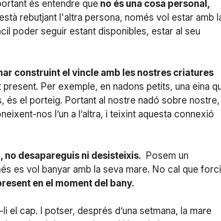
portant és entendre que
no és una cosa personal,
està rebutjant l'altra persona, només vol estar amb l
il poder seguir estant disponibles, estar al seu
r construint el vincle amb les nostres criatures
t present. Per exemple, en nadons petits, una eina q
 és el porteig. Portant al nostre nadó sobre nostre,
ixent-nos l’un a l’altra, i teixint aquesta connexió
, no desapareguis ni desisteixis.
Posem un
és es vol banyar amb la seva mare. No cal que forc
 present en el moment del bany.
-li el cap. I potser, després d’una setmana, la mare