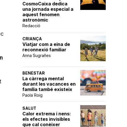
CosmoCaixa dedica
una jornada especial a
aquest fenomen
astronòmic
Redacció
ec
CRIANÇA
Viatjar com a eina de
reconnexió familiar
Anna Sugrañes
n
BENESTAR
La càrrega mental
t
durant les vacances en
família també existeix
Paola Roig
SALUT
Calor extrema i nens:
els efectes invisibles
que cal conèixer