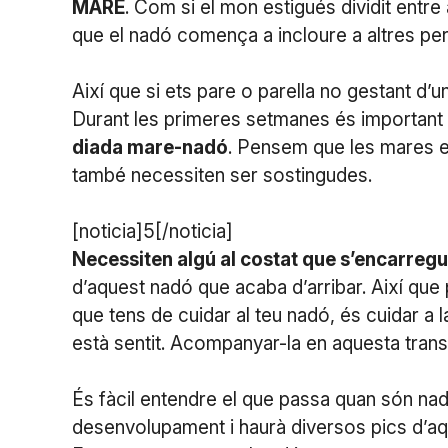
MARE
. Com si el mon estigués dividit entr
que el nadó comença a incloure a altres pe
Així que si ets pare o parella no gestant d’un
Durant les primeres setmanes és important
diada mare-nadó
. Pensem que les mares est
també necessiten ser sostingudes.
[noticia]5[/noticia]
Necessiten algú al costat que s’encarregui
d’aquest nadó que acaba d’arribar. Així que 
que tens de cuidar al teu nadó, és cuidar a l
està sentit. Acompanyar-la en aquesta transf
És fàcil entendre el que passa quan són na
desenvolupament i haurà diversos pics d’a