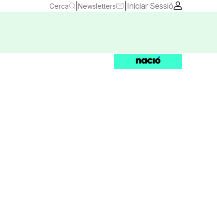
|
|
Iniciar Sessió
Cerca
Newsletters