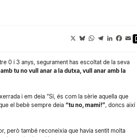
X
Bluesky
WhatsApp
Telegram
LinkedIn
Face
Em
entre 0 i 3 anys, segurament has escoltat de la seva
amb tu no vull anar a la dutxa, vull anar amb la
xerrada i em deia “Sí, és com la sèrie aquella que
a que el bebè sempre deia
“tu no, mami!”
, doncs així
r, però també reconeixia que havia sentit molta