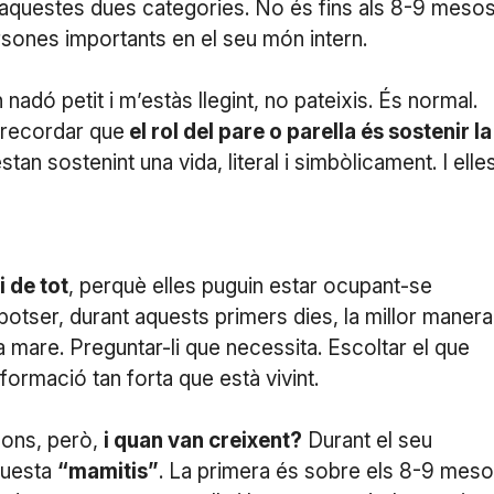
e aquestes dues categories. No és fins als 8-9 meso
rsones importants en el seu món intern.
 nadó petit i m’estàs llegint, no pateixis. És normal.
 recordar que
el rol del pare o parella és sostenir la
an sostenint una vida, literal i simbòlicament. I elle
 de tot
, perquè elles puguin estar ocupant-se
potser, durant aquests primers dies, la millor manera
a mare. Preguntar-li que necessita. Escoltar el que
ormació tan forta que està vivint.
dons, però,
i quan van creixent?
Durant el seu
questa
“mamitis”
. La primera és sobre els 8-9 meso