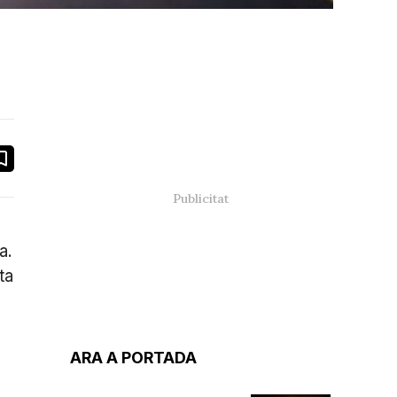
book
ail
a.
ta
ARA A PORTADA