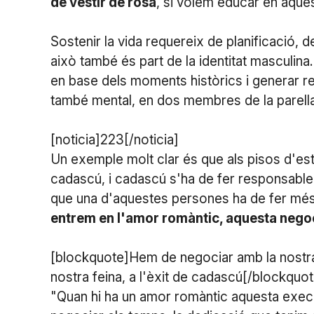
de vestir de rosa
, si volem educar en aques
Sostenir la vida requereix de planificació, 
això també és part de la identitat masculina.
en base dels moments històrics i generar rel
també mental, en dos membres de la parella
[noticia]223[/noticia]
Un exemple molt clar és que als pisos d'est
cadascú, i cadascú s'ha de fer responsable a
que una d'aquestes persones ha de fer més q
entrem en l'amor romàntic, aquesta nego
[blockquote]Hem de negociar amb la nostra 
nostra feina, a l'èxit de cadascú[/blockquot
"Quan hi ha un amor romàntic aquesta execuc