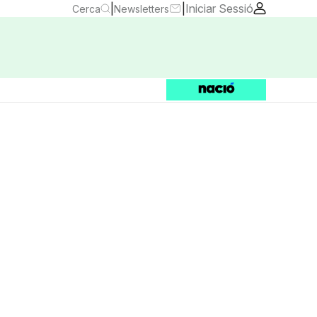
|
|
Iniciar Sessió
Cerca
Newsletters