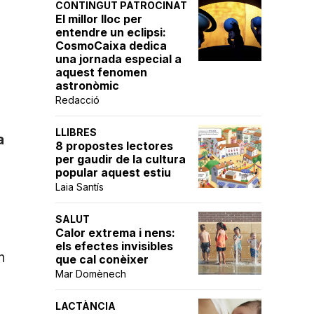
CONTINGUT PATROCINAT
El millor lloc per
entendre un eclipsi:
CosmoCaixa dedica
una jornada especial a
aquest fenomen
astronòmic
Redacció
LLIBRES
a
8 propostes lectores
per gaudir de la cultura
popular aquest estiu
Laia Santís
SALUT
Calor extrema i nens:
els efectes invisibles
n
que cal conèixer
Mar Domènech
n
LACTÀNCIA