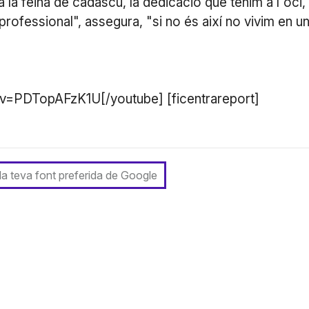
 la feina de cadascú, la dedicació que tenim a l'oci, 
 professional", assegura, "si no és així no vivim en u
v=PDTopAFzK1U[/youtube] [ficentrareport]
 la teva font preferida de Google