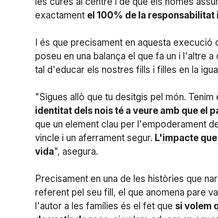
les cures al centre i de que els homes assu
exactament
el 100% de la responsabilitat 
I és que precisament en aquesta execució de
poseu en una balança el que fa un i l'altre 
tal d'educar els nostres fills i filles en la 
"Sigues allò que tu desitgis pel món. Tenim 
identitat dels nois té a veure amb que el p
que un element clau per l'empoderament de 
vincle i un aferrament segur.
L'impacte que 
vida
", asegura.
Precisament en una de les històries que narr
referent pel seu fill, el que anomena pare va
l'autor a les famílies és el fet que
si volem 