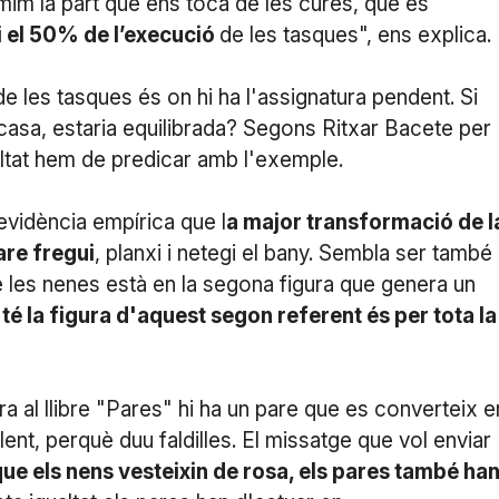
mim la part que ens toca de les cures, que és
i el 50% de l’execució
de les tasques", ens explica.
 les tasques és on hi ha l'assignatura pendent. Si
a casa, estaria equilibrada? Segons Ritxar Bacete per
igualtat hem de predicar amb l'exemple.
evidència empírica que l
a major transformació de l
are fregui
, planxi i netegi el bany. Sembla ser també
les nenes està en la segona figura que genera un
té la figura d'aquest segon referent és per tota la
a al llibre "Pares" hi ha un pare que es converteix e
lent, perquè duu faldilles. El missatge que vol enviar
que els nens vesteixin de rosa, els pares també ha