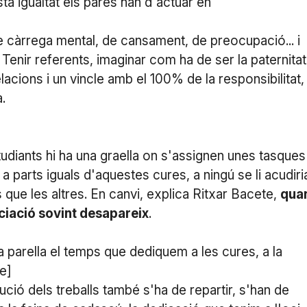
ta igualtat els pares han d'actuar en
de càrrega mental, de cansament, de preocupació... i
 Tenir referents, imaginar com ha de ser la paternitat
acions i un vincle amb el 100% de la responsibilitat,
.
udiants hi ha una graella on s'assignen unes tasques
 parts iguals d'aquestes cures, a ningú se li acudiri
ue les altres. En canvi, explica Ritxar Bacete,
qua
ciació sovint desapareix
.
parella el temps que dediquem a les cures, a la
e]
ió dels treballs també s'ha de repartir, s'han de