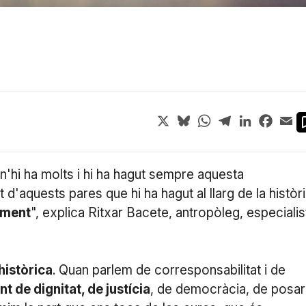
X
Bluesky
WhatsApp
Telegram
LinkedIn
Face
Em
 n'hi ha molts i hi ha hagut sempre aquesta
 d'aquests pares que hi ha hagut al llarg de la històri
ament
", explica Ritxar Bacete, antropòleg, especialis
històrica
. Quan parlem de corresponsabilitat i de
t de dignitat, de justícia
, de democràcia, de posar