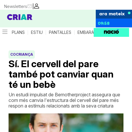
|
Newsletters
ara mateix
09:58
PLANS
ESTIU
PANTALLES
EMBARÀS
CRIANÇA
ES
COCRIANÇA
Sí. El cervell del pare
també pot canviar quan
té un bebè
Un estudi impulsat de Bemotherproject assegura que
com més canvia l'estructura del cervell del pare més
respon a estímuls relacionats amb la seva criatura