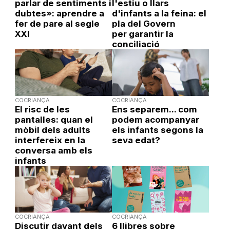
parlar de sentiments i
l'estiu o llars
dubtes»: aprendre a
d'infants a la feina: el
fer de pare al segle
pla del Govern
XXI
per garantir la
conciliació
COCRIANÇA
COCRIANÇA
El risc de les
Ens separem... com
pantalles: quan el
podem acompanyar
mòbil dels adults
els infants segons la
interfereix en la
seva edat?
conversa amb els
infants
COCRIANÇA
COCRIANÇA
Discutir davant dels
6 llibres sobre