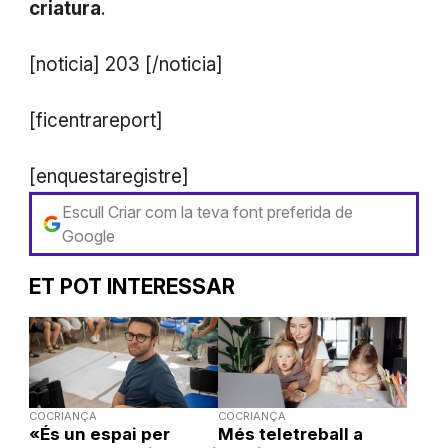
criatura
.
[noticia] 203 [/noticia]
[ficentrareport]
[enquestaregistre]
Escull Criar com la teva font preferida de
Google
ET POT INTERESSAR
COCRIANÇA
COCRIANÇA
«És un espai per
Més teletreball a