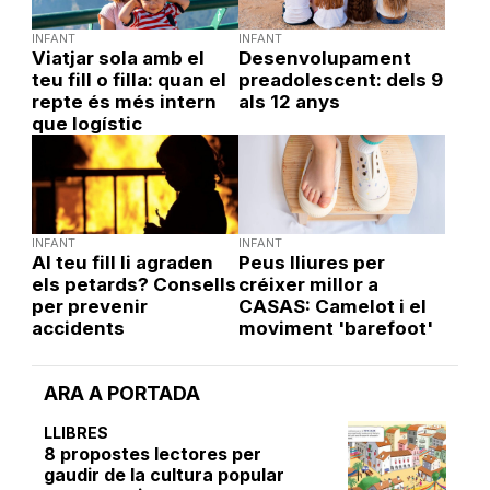
INFANT
INFANT
Viatjar sola amb el
Desenvolupament
teu fill o filla: quan el
preadolescent: dels 9
repte és més intern
als 12 anys
que logístic
INFANT
INFANT
Al teu fill li agraden
Peus lliures per
els petards? Consells
créixer millor a
per prevenir
CASAS: Camelot i el
accidents
moviment 'barefoot'
ARA A PORTADA
LLIBRES
8 propostes lectores per
gaudir de la cultura popular