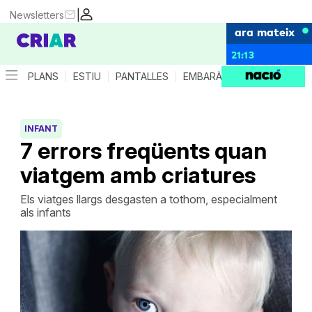
|
Newsletters
ara mateix
21:13
PLANS
ESTIU
PANTALLES
EMBARÀS
CRIANÇA
ES
INFANT
7 errors freqüents quan
viatgem amb criatures
Els viatges llargs desgasten a tothom, especialment
als infants