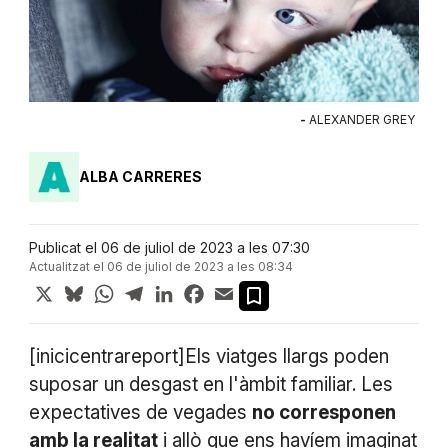
-
ALEXANDER GREY
ALBA CARRERES
Publicat el 06 de juliol de 2023 a les 07:30
Actualitzat el 06 de juliol de 2023 a les 08:34
X
Bluesky
WhatsApp
Telegram
LinkedIn
Facebook
Email
[inicicentrareport]Els viatges llargs poden
suposar un desgast en l'àmbit familiar. Les
expectatives de vegades
no corresponen
amb la realitat
i allò que ens havíem imaginat