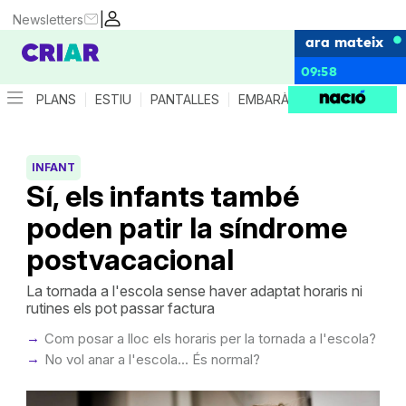
|
Newsletters
ara mateix
09:58
PLANS
ESTIU
PANTALLES
EMBARÀS
CRIANÇA
ES
INFANT
Sí, els infants també
poden patir la síndrome
postvacacional
La tornada a l'escola sense haver adaptat horaris ni
rutines els pot passar factura
Com posar a lloc els horaris per la tornada a l'escola?
No vol anar a l'escola... És normal?