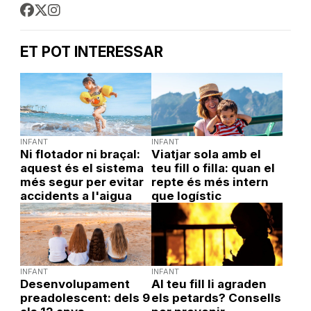
ET POT INTERESSAR
INFANT
INFANT
Ni flotador ni braçal:
Viatjar sola amb el
aquest és el sistema
teu fill o filla: quan el
més segur per evitar
repte és més intern
accidents a l'aigua
que logístic
INFANT
INFANT
Desenvolupament
Al teu fill li agraden
preadolescent: dels 9
els petards? Consells