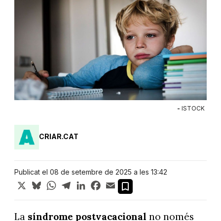
-
ISTOCK
CRIAR.CAT
Publicat el 08 de setembre de 2025 a les 13:42
X
Bluesky
WhatsApp
Telegram
LinkedIn
Facebook
Email
La
síndrome postvacacional
no només