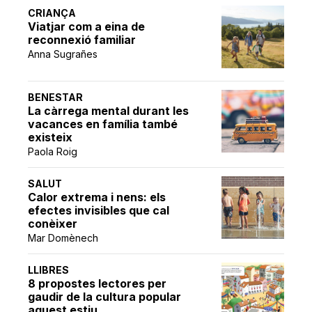
CRIANÇA
Viatjar com a eina de
reconnexió familiar
Anna Sugrañes
BENESTAR
La càrrega mental durant les
vacances en família també
existeix
Paola Roig
SALUT
Calor extrema i nens: els
efectes invisibles que cal
conèixer
Mar Domènech
LLIBRES
8 propostes lectores per
gaudir de la cultura popular
aquest estiu