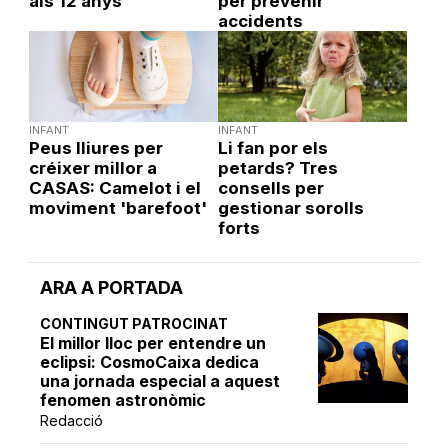
als 12 anys
per prevenir
accidents
INFANT
INFANT
Peus lliures per
Li fan por els
créixer millor a
petards? Tres
CASAS: Camelot i el
consells per
moviment 'barefoot'
gestionar sorolls
forts
ARA A PORTADA
CONTINGUT PATROCINAT
El millor lloc per entendre un
eclipsi: CosmoCaixa dedica
una jornada especial a aquest
fenomen astronòmic
Redacció