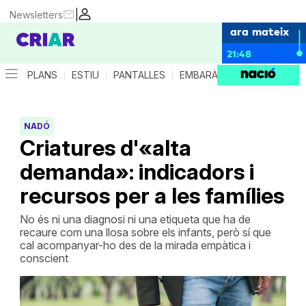
|
Newsletters
ara mateix
21:48
PLANS
ESTIU
PANTALLES
EMBARÀS
CRIANÇA
ES
NADÓ
Criatures d'«alta
demanda»: indicadors i
recursos per a les famílies
No és ni una diagnosi ni una etiqueta que ha de
recaure com una llosa sobre els infants, però sí que
cal acompanyar-ho des de la mirada empàtica i
conscient