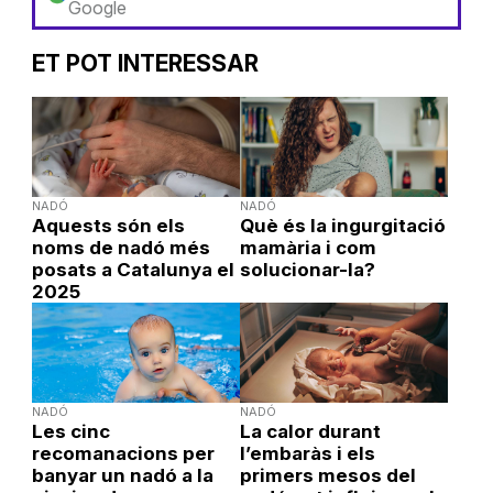
Google
ET POT INTERESSAR
NADÓ
NADÓ
Aquests són els
Què és la ingurgitació
noms de nadó més
mamària i com
posats a Catalunya el
solucionar-la?
2025
NADÓ
NADÓ
Les cinc
La calor durant
recomanacions per
l’embaràs i els
banyar un nadó a la
primers mesos del