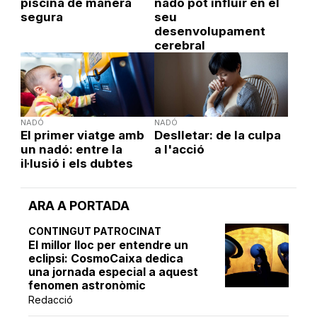
piscina de manera
nadó pot influir en el
segura
seu
desenvolupament
cerebral
NADÓ
NADÓ
El primer viatge amb
Deslletar: de la culpa
un nadó: entre la
a l'acció
il·lusió i els dubtes
ARA A PORTADA
CONTINGUT PATROCINAT
El millor lloc per entendre un
eclipsi: CosmoCaixa dedica
una jornada especial a aquest
fenomen astronòmic
Redacció