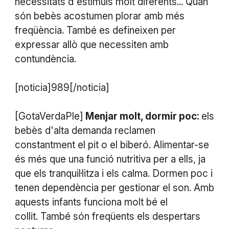
necessitats d'estímuls molt diferents... Quan
són bebès acostumen plorar amb més
freqüència. També es defineixen per
expressar allò que necessiten amb
contundència.
[noticia]989[/noticia]
[GotaVerdaPle]
Menjar molt, dormir poc:
els
bebès d'alta demanda reclamen
constantment el pit o el biberó. Alimentar-se
és més que una funció nutritiva per a ells, ja
que els tranquil·litza i els calma. Dormen poc i
tenen dependència per gestionar el son. Amb
aquests infants funciona molt bé el
collit. També són freqüents els despertars