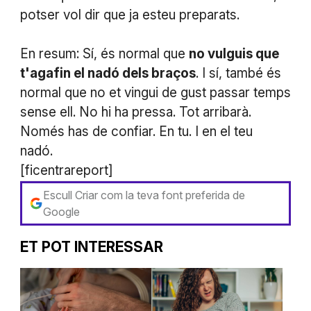
potser vol dir que ja esteu preparats.
En resum: Sí, és normal que
no vulguis que
t'agafin el nadó dels braços
. I sí, també és
normal que no et vingui de gust passar temps
sense ell. No hi ha pressa. Tot arribarà.
Només has de confiar. En tu. I en el teu
nadó.
[ficentrareport]
Escull Criar com la teva font preferida de
Google
ET POT INTERESSAR