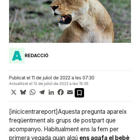
REDACCIÓ
Publicat el 11 de juliol de 2022 a les 07:30
Actualitzat el 12 de juliol de 2022 a les 15:35
X
Bluesky
WhatsApp
Telegram
LinkedIn
Facebook
Email
[inicicentrareport]Aquesta pregunta apareix
freqüentment als grups de postpart que
acompanyo. Habitualment ens la fem per
primera vegada quan algú
ens agafa el bebè