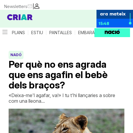
|
Newsletters
ara mateix
15:48
PLANS
ESTIU
PANTALLES
EMBARÀS
CRIANÇA
ES
NADÓ
Per què no ens agrada
que ens agafin el bebè
dels braços?
«Deixa-me'l agafar, va!» I tu t'hi llançaries a sobre
com una lleona...