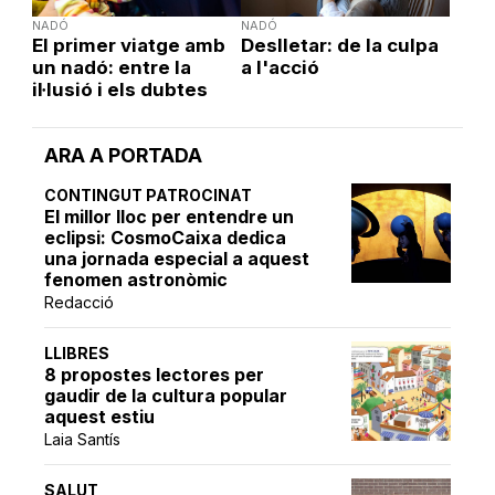
NADÓ
NADÓ
El primer viatge amb
Deslletar: de la culpa
un nadó: entre la
a l'acció
il·lusió i els dubtes
ARA A PORTADA
CONTINGUT PATROCINAT
El millor lloc per entendre un
eclipsi: CosmoCaixa dedica
una jornada especial a aquest
fenomen astronòmic
Redacció
LLIBRES
8 propostes lectores per
gaudir de la cultura popular
aquest estiu
Laia Santís
SALUT