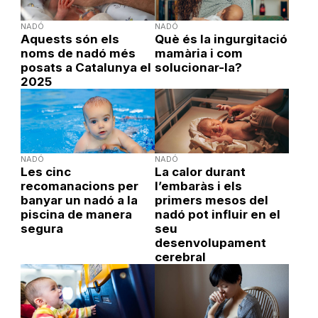
NADÓ
NADÓ
Aquests són els
Què és la ingurgitació
noms de nadó més
mamària i com
posats a Catalunya el
solucionar-la?
2025
NADÓ
NADÓ
Les cinc
La calor durant
recomanacions per
l’embaràs i els
banyar un nadó a la
primers mesos del
piscina de manera
nadó pot influir en el
segura
seu
desenvolupament
cerebral