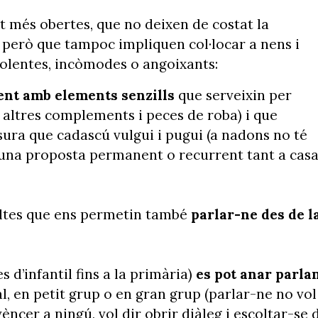
lt més obertes, que no deixen de costat la
t, però que tampoc impliquen col·locar a nens i
violentes, incòmodes o angoixants:
ent amb elements senzills
que serveixin per
 i altres complements i peces de roba) i que
ura que cadascú vulgui i pugui (a nadons no té
r una proposta permanent o recurrent tant a cas
oltes que ens permetin també
parlar-ne des de l
 d’infantil fins a la primària)
es pot anar parla
l, en petit grup o en gran grup (parlar-ne no vol
èncer a ningú, vol dir obrir diàleg i escoltar-se 