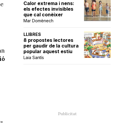
Calor extrema i nens:
de
els efectes invisibles
que cal conèixer
Mar Domènech
LLIBRES
8 propostes lectores
per gaudir de la cultura
an
popular aquest estiu
Laia Santís
ió
r-