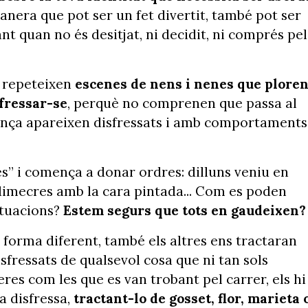
anera que pot ser un fet divertit, també pot ser
t quan no és desitjat, ni decidit, ni comprés pel
s repeteixen
escenes de nens i nenes que plore
sfressar-se
, perquè no comprenen que passa al
iança apareixen disfressats i amb comportaments
es” i comença a donar ordres: dilluns veniu en
 dimecres amb la cara pintada... Com es poden
ituacions?
Estem segurs que tots en gaudeixen?
forma diferent, també els altres ens tractaran
sfressats de qualsevol cosa que ni tan sols
es com les que es van trobant pel carrer, els hi
a disfressa,
tractant-lo de gosset, flor, marieta 