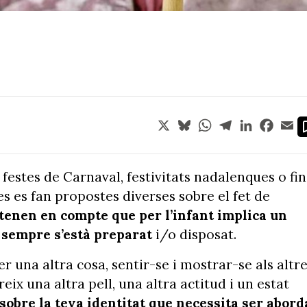
X
Bluesky
WhatsApp
Telegram
LinkedIn
Face
Em
festes de Carnaval, festivitats nadalenques o fin
es es fan propostes diverses sobre el fet de
tenen en compte que per l’infant implica un
o sempre s’està preparat
i/o disposat.
ser una altra cosa, sentir-se i mostrar-se als altr
eix una altra pell, una altra actitud i un estat
sobre la teva identitat que necessita ser abord