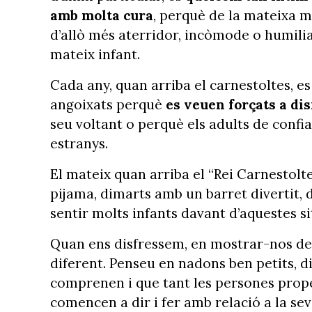
amb molta cura
, perquè de la mateixa m
d’allò més aterridor, incòmode o humilian
mateix infant.
Cada any, quan arriba el carnestoltes, e
angoixats perquè
es veuen forçats a di
seu voltant o perquè els adults de conf
estranys.
El mateix quan arriba el “Rei Carnestolt
pijama, dimarts amb un barret divertit,
sentir molts infants davant d’aquestes s
Quan ens disfressem, en mostrar-nos de 
diferent. Penseu en nadons ben petits, di
comprenen i que tant les persones proper
comencen a dir i fer amb relació a la sev