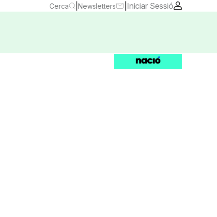
|
|
Iniciar Sessió
Cerca
Newsletters