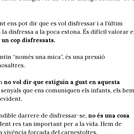
 ens pot dir que es vol disfressar i a l’últim
a disfressa a la poca estona. És difícil valorar 
 un cop disfressats.
pintin “només una mica”, és una pressió
nosaltres.
in
no vol dir que estiguin a gust en aquesta
s senyals que ens comuniquen els infants, els he
'evident.
dible darrere de disfressar-se,
no és una cosa
rdent res tan important per a la vida. Hem de
la vivència forçada del carnestoltes.