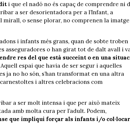
dit
i que el nadó no és capaç de comprendre ni 
ribar a ser desorientadora per a l’Infant, a
al mirall, o sense plorar, no comprenen la imatge
nadons i infants més grans, quan de sobte troben
es asseguradores o han girat tot de dalt avall i v
ndre res del que està succeint o en una situac
Aquell espai que havia de ser segur i aquelles
s ja no ho són, s’han transformat en una altra
carnestoltes i altres celebracions com
ribar a ser molt intensa i que per això mateix
actada amb molta cura per l’adult. Podem,
se que impliqui forçar als infants i/o col·loca