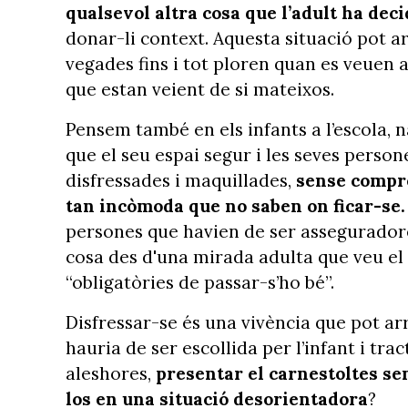
qualsevol altra cosa que l’adult ha deci
donar-li context. Aquesta situació pot ar
vegades fins i tot ploren quan es veuen 
que estan veient de si mateixos.
Pensem també en els infants a l’escola, 
que el seu espai segur i les seves person
disfressades i maquillades,
sense compre
tan incòmoda que no saben on ficar-se.
persones que havien de ser asseguradore
cosa des d'una mirada adulta que veu el 
“obligatòries de passar-s’ho bé”.
Disfressar-se és una vivència que pot ar
hauria de ser escollida per l’infant i tr
aleshores,
presentar el carnestoltes sen
los en una situació desorientadora
?