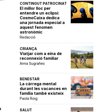
CONTINGUT PATROCINAT
El millor lloc per
entendre un eclipsi:
CosmoCaixa dedica
una jornada especial a
aquest fenomen
n
astronòmic
Redacció
CRIANÇA
Viatjar com a eina de
reconnexió familiar
Anna Sugrañes
BENESTAR
La càrrega mental
durant les vacances en
família també existeix
Paola Roig
o
SALUT