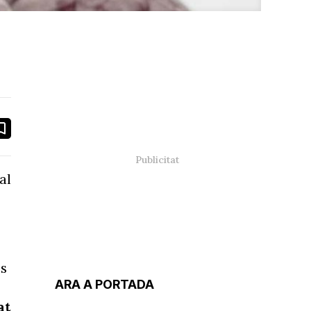
book
ail
al
es
ARA A PORTADA
at