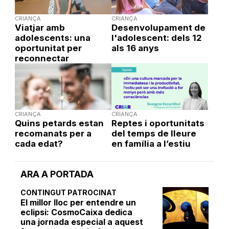
CRIANÇA
CRIANÇA
Viatjar amb
Desenvolupament de
adolescents: una
l'adolescent: dels 12
oportunitat per
als 16 anys
reconnectar
CRIANÇA
CRIANÇA
Quins petards estan
Reptes i oportunitats
recomanats per a
del temps de lleure
cada edat?
en família a l’estiu
ARA A PORTADA
CONTINGUT PATROCINAT
El millor lloc per entendre un
eclipsi: CosmoCaixa dedica
una jornada especial a aquest