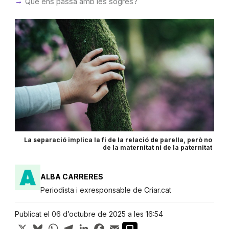
Què ens passa amb les sogres?
La separació implica la fi de la relació de parella, però no
de la maternitat ni de la paternitat
ALBA CARRERES
Periodista i exresponsable de Criar.cat
Publicat el 06 d’octubre de 2025 a les 16:54
X
Bluesky
WhatsApp
Telegram
LinkedIn
Facebook
Email