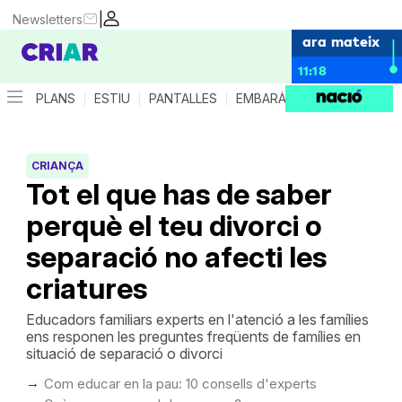
|
Newsletters
ara mateix
11:18
PLANS
ESTIU
PANTALLES
EMBARÀS
CRIANÇA
ES
CRIANÇA
Tot el que has de saber
perquè el teu divorci o
separació no afecti les
criatures
Educadors familiars experts en l'atenció a les famílies
ens responen les preguntes freqüents de famílies en
situació de separació o divorci
Com educar en la pau: 10 consells d'experts