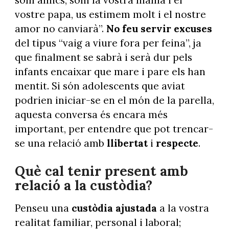
som amics, som la vostra mama i el
vostre papa, us estimem molt i el nostre
amor no canviarà”.
No feu servir excuses
del tipus “vaig a viure fora per feina”, ja
que finalment se sabrà i serà dur pels
infants encaixar que mare i pare els han
mentit. Si són adolescents que aviat
podrien iniciar-se en el món de la parella,
aquesta conversa és encara més
important, per entendre que pot trencar-
se una relació amb
llibertat
i
respecte
.
Què cal tenir present amb
relació a la custòdia?
Penseu una
custòdia ajustada
a la vostra
realitat familiar, personal i laboral;