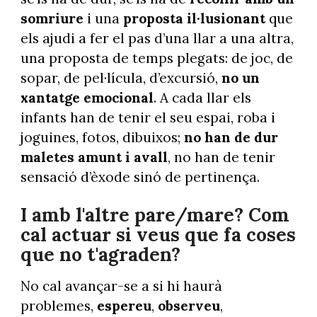
somriure
i una
proposta il·lusionant
que
els ajudi a fer el pas d’una llar a una altra,
una proposta de temps plegats: de joc, de
sopar, de pel·lícula, d’excursió,
no un
xantatge emocional
. A cada llar els
infants han de tenir el seu espai, roba i
joguines, fotos, dibuixos;
no han de dur
maletes amunt i avall
, no han de tenir
sensació d’èxode sinó de pertinença.
I amb l'altre pare/mare? Com
cal actuar si veus que fa coses
que no t'agraden?
No cal avançar-se a si hi haurà
problemes,
espereu
,
observeu
,