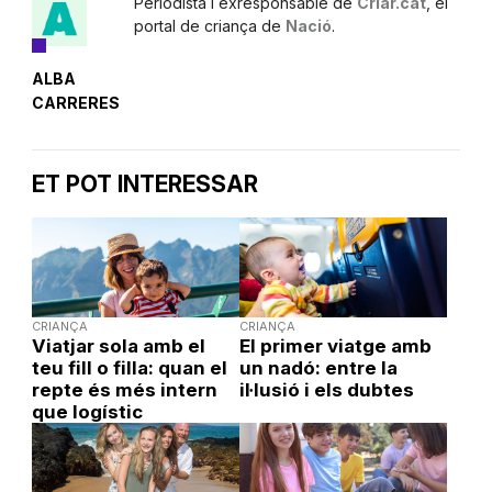
Periodista i exresponsable de
Criar.cat
, el
portal de criança de
Nació
.
ALBA
CARRERES
ET POT INTERESSAR
CRIANÇA
CRIANÇA
Viatjar sola amb el
El primer viatge amb
teu fill o filla: quan el
un nadó: entre la
repte és més intern
il·lusió i els dubtes
que logístic