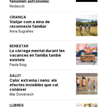
fenomen astronòmic
Redacció
CRIANÇA
Viatjar com a eina de
reconnexió familiar
Anna Sugrañes
BENESTAR
La càrrega mental durant les
vacances en família també
existeix
Paola Roig
SALUT
Calor extrema i nens: els
efectes invisibles que cal
conèixer
Mar Domènech
LLIBRES