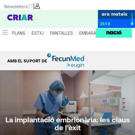
|
Newsletters
ara mateix
21:13
PLANS
ESTIU
PANTALLES
EMBARÀS
CRIANÇA
ES
AMB EL SUPORT DE
La implantació embrionària: les claus
de l’èxit