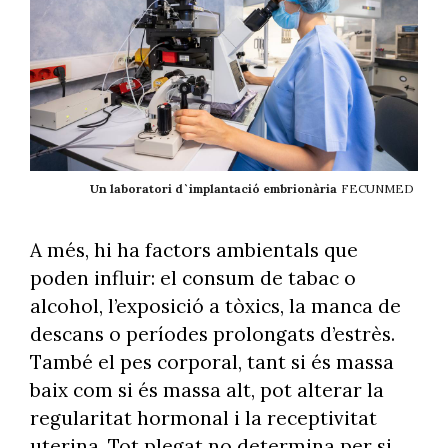
Un laboratori d`implantació embrionària
FECUNMED
A més, hi ha factors ambientals que
poden influir: el consum de tabac o
alcohol, l’exposició a tòxics, la manca de
descans o períodes prolongats d’estrès.
També el pes corporal, tant si és massa
baix com si és massa alt, pot alterar la
regularitat hormonal i la receptivitat
uterina. Tot plegat no determina per si