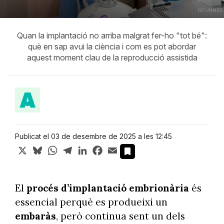
-
FECUNMED
Quan la implantació no arriba malgrat fer-ho "tot bé":
què en sap avui la ciència i com es pot abordar
aquest moment clau de la reproducció assistida
Publicat el 03 de desembre de 2025 a les 12:45
X
Bluesky
WhatsApp
Telegram
LinkedIn
Facebook
Email
El
procés d’implantació embrionària
és
essencial perquè es produeixi un
embaràs
, però continua sent un dels