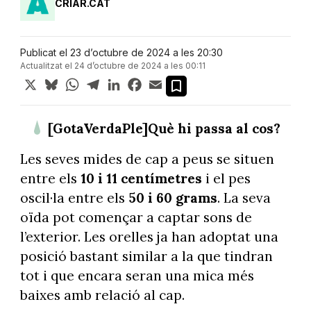
CRIAR.CAT
Publicat el 23 d’octubre de 2024 a les 20:30
Actualitzat el 24 d’octubre de 2024 a les 00:11
X
Bluesky
WhatsApp
Telegram
LinkedIn
Facebook
Email
[GotaVerdaPle]Què hi passa al cos?
Les seves mides de cap a peus se situen
entre els
10 i 11 centímetres
i el pes
oscil·la entre els
50 i 60 grams
. La seva
oïda pot començar a captar sons de
l’exterior. Les orelles ja han adoptat una
posició bastant similar a la que tindran
tot i que encara seran una mica més
baixes amb relació al cap.