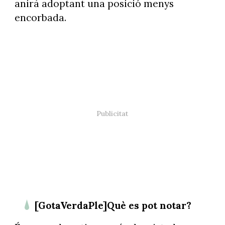
anirà adoptant una posició menys
encorbada.
[GotaVerdaPle]Què es pot notar?