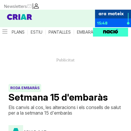
|
Newsletters
ara mateix
15:48
PLANS
ESTIU
PANTALLES
EMBARÀS
CRIANÇA
ES
RODA EMBARÀS
Setmana 15 d'embaràs
Els canvis al cos, les alteracions i els consells de salut
per a la setmana 15 d'embaràs