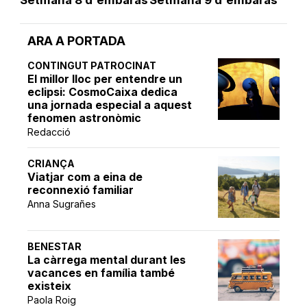
Setmana 8 d'embaràs
Setmana 9 d'embaràs
ARA A PORTADA
CONTINGUT PATROCINAT
El millor lloc per entendre un
eclipsi: CosmoCaixa dedica
una jornada especial a aquest
fenomen astronòmic
Redacció
CRIANÇA
Viatjar com a eina de
reconnexió familiar
Anna Sugrañes
BENESTAR
La càrrega mental durant les
vacances en família també
existeix
Paola Roig