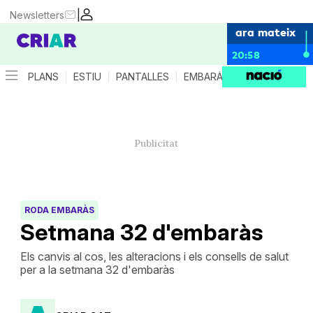
|
Newsletters
ara mateix
20:58
PLANS
ESTIU
PANTALLES
EMBARÀS
CRIANÇA
ES
RODA EMBARÀS
Setmana 32 d'embaràs
Els canvis al cos, les alteracions i els consells de salut
per a la setmana 32 d'embaràs