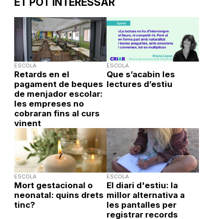
ET POT INTERESSAR
ESCOLA
ESCOLA
Retards en el
Que s’acabin les
pagament de beques
lectures d’estiu
de menjador escolar:
les empreses no
cobraran fins al curs
vinent
ESCOLA
ESCOLA
Mort gestacional o
El diari d'estiu: la
neonatal: quins drets
millor alternativa a
tinc?
les pantalles per
registrar records