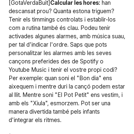
[GotaVerdaBuit]
Calcular les hores:
han
descansat prou? Quanta estona triguem?
Tenir els timmings controlats i establir-los
com a rutina també és clau. Podeu tenir
activades algunes alarmes, amb música suau,
per tal d'indicar l'ordre. Saps que pots
personalitzar les alarmes amb les seves
cançons preferides des de Spotify o
Youtube Music i tenir el vostre propi codi?
Per exemple: quan soni el "Bon dia" ens
aixequem i mentre duri la cançó podem estar
al llit. Mentre soni "El Pot Petit" ens vestim, i
amb els "Xiula", esmorzem. Pot ser una
manera divertida també pels infants
d'integrar els ritmes.