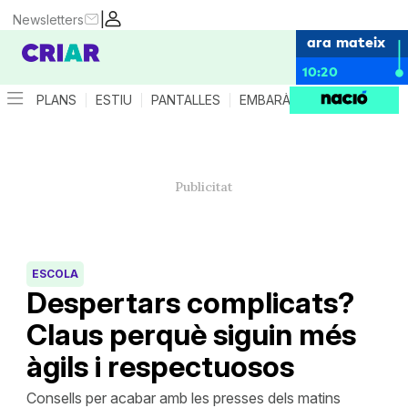
|
Newsletters
ara mateix
10:20
PLANS
ESTIU
PANTALLES
EMBARÀS
CRIANÇA
ES
ESCOLA
Despertars complicats?
Claus perquè siguin més
àgils i respectuosos
Consells per acabar amb les presses dels matins